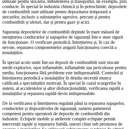
utilizate pentru stocarea, îmbutelierea și transportul, de exemplu, prin
conducte. În special în industria chimică și în petrochimie, depozitele
de combustibili sunt utilizate pentru depozitarea temporară a
stocurilor, inclusiv a substanțelor agresive, precum și pentru
combustibili și uleiuri, dar și pentru gaze și acizi.
Siguranța depozitelor de combustibili depinde în mare măsură de
menținerea conductelor și supapelor de siguranță într-o stare sigură
de funcționare. O verificare periodică, întreținerea și, în caz de
nevoie, repararea componentelor asigură funcționarea corectă a
instalațiilor.
În special acolo unde într-un depozit de combustibili sunt stocate
medii explozive, ușor inflamabile, inflamabile sau periculoase pentru
mediu, funcționarea fără probleme este indispensabilă. Controlul și
întreținerea periodică a instalațiilor în detaliu necesită munca
calificată a specialiștilor motivați. În special în cazul scurgerilor în
sistem, al accidentelor și altor disfuncționalități, verificarea rapidă a
instalațiilor și repararea rapidă devin indispensabile.
De la verificarea și întreținerea regulată până la repararea supapelor,
conductelor și dispozitivelor de siguranță, suntem partenerul
competent pentru operatorii de depozite de combustibili din
industrie. Echipele mobile și atelierele complet echipate permit
intervenții rapide și repararea fiabilă, uneori chiar sub presiunea de