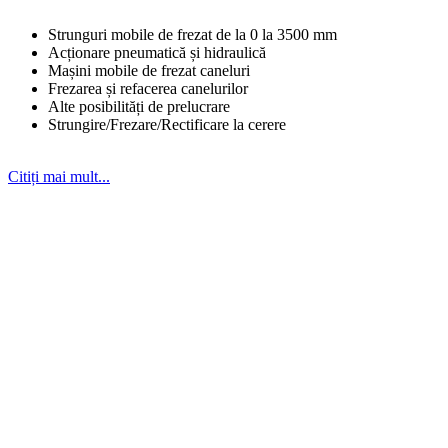
Strunguri mobile de frezat de la 0 la 3500 mm
Acționare pneumatică și hidraulică
Mașini mobile de frezat caneluri
Frezarea și refacerea canelurilor
Alte posibilități de prelucrare
Strungire/Frezare/Rectificare la cerere
Citiți mai mult...