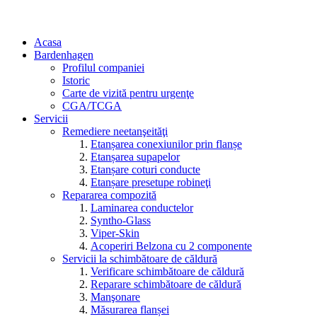
Acasa
Bardenhagen
Profilul companiei
Istoric
Carte de vizită pentru urgenţe
CGA/TCGA
Servicii
Remediere neetanşeităţi
Etanșarea conexiunilor prin flanșe
Etanșarea supapelor
Etanșare coturi conducte
Etanșare presetupe robineţi
Repararea compozită
Laminarea conductelor
Syntho-Glass
Viper-Skin
Acoperiri Belzona cu 2 componente
Servicii la schimbătoare de căldură
Verificare schimbătoare de căldură
Reparare schimbătoare de căldură
Manşonare
Măsurarea flanșei