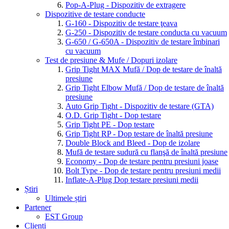
Pop-A-Plug - Dispozitiv de extragere
Dispozitive de testare conducte
G-160 - Dispozitiv de testare ţeava
G-250 - Dispozitiv de testare conducta cu vacuum
G-650 / G-650A - Dispozitiv de testare îmbinari
cu vacuum
Test de presiune & Mufe / Dopuri izolare
Grip Tight MAX Mufă / Dop de testare de înaltă
presiune
Grip Tight Elbow Mufă / Dop de testare de înaltă
presiune
Auto Grip Tight - Dispozitiv de testare (GTA)
O.D. Grip Tight - Dop testare
Grip Tight PE - Dop testare
Grip Tight RP - Dop testare de înaltă presiune
Double Block and Bleed - Dop de izolare
Mufă de testare sudură cu flanşă de înaltă presiune
Economy - Dop de testare pentru presiuni joase
Bolt Type - Dop de testare pentru presiuni medii
Inflate-A-Plug Dop testare presiuni medii
Știri
Ultimele știri
Partener
EST Group
Clienți