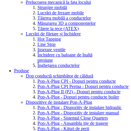
Prelucrarea mecanică la fața locului
Strunjire mobilă
Lucrări de frezare mobile
Tăierea mobilă a conductelor
Măsurarea 3D a componentelor
Tăiere la rece (ATEX)
Lucrări de filetare și închidere
Hot Tapping
Line Stop
Inserare ventile
Închidere cu baloane de înaltă
presiune
Înghețarea conductelor
Produse
Dop conductă schimbător de căldură
Pop-A-Plug CPI - Dopuri pentru conducte
Pop-A-Plug CPI Perma - Dopuri pentru conducte
Pop-A-Plug II (P2) - Dopuri pentru conducte
Pop-A-Plug - Dopuri pentru conducte boiler
Dispozitive de instalare Pop-A-Plug
Pop-A-Plug - Dispozitiv de instalare hidraulic
Pop-A-Plug - Dispozitiv de instalare manual
Pop-A-Plug - Sistemul Close Quarters
Pop-A-Plug - Ansamblu tije de tragere
Pop-A-Plug - Kituri de perii