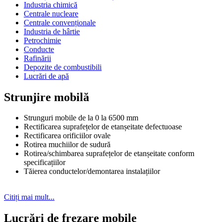
Industria chimică
Centrale nucleare
Centrale convenționale
Industria de hârtie
Petrochimie
Conducte
Rafinării
Depozite de combustibili
Lucrări de apă
Strunjire mobilă
Strunguri mobile de la 0 la 6500 mm
Rectificarea suprafețelor de etanșeitate defectuoase
Rectificarea orificiilor ovale
Rotirea muchiilor de sudură
Rotirea/schimbarea suprafețelor de etanșeitate conform
specificațiilor
Tăierea conductelor/demontarea instalațiilor
Citiți mai mult...
Lucrări de frezare mobile